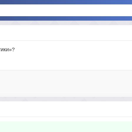
тики»?