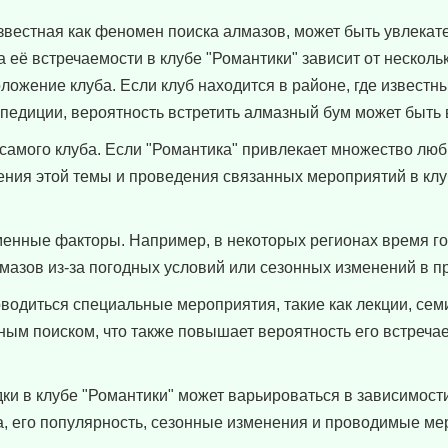
звестная как феномен поиска алмазов, может быть увлекат
её встречаемости в клубе "Романтики" зависит от несколь
ложение клуба. Если клуб находится в районе, где известн
педиции, вероятность встретить алмазный бум может быть
самого клуба. Если "Романтика" привлекает множество лю
дения этой темы и проведения связанных мероприятий в клу
менные факторы. Например, в некоторых регионах время г
лмазов из-за погодных условий или сезонных изменений в п
роводиться специальные мероприятия, такие как лекции, се
ным поиском, что также повышает вероятность его встреча
ки в клубе "Романтики" может варьироваться в зависимост
, его популярность, сезонные изменения и проводимые ме