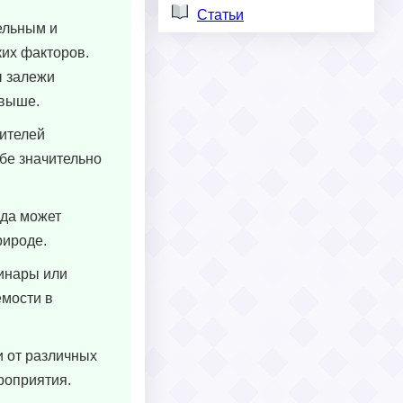
Статьи
ельным и
ких факторов.
ы залежи
 выше.
бителей
бе значительно
ода может
рироде.
минары или
емости в
и от различных
роприятия.