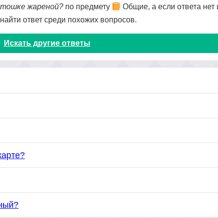
артошке жареной?
по предмету
Общие, а если ответа нет 
 найти ответ среди похожих вопросов.
Искать другие ответы
карте?
ный?