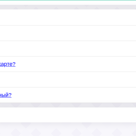
карте?
ный?