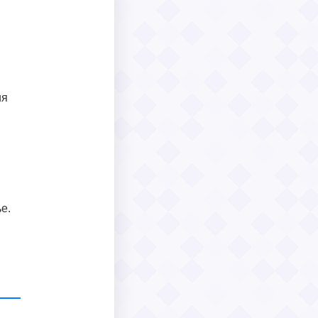
ия
е.