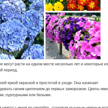
е могут расти на одном месте несколько лет и некоторые из
й период.
оей яркой окраской и простотой в уходе. Она начинает
радовать своим цветением до первых заморозков. Цветы им
ми, пурпурными или белыми.
 цветут с июня по сентябрь, создавая пышные цветные пол