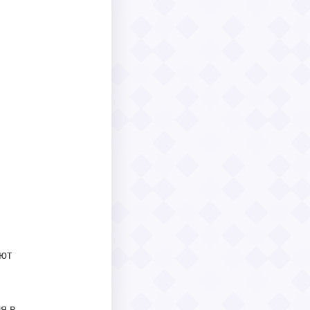
еют
я в