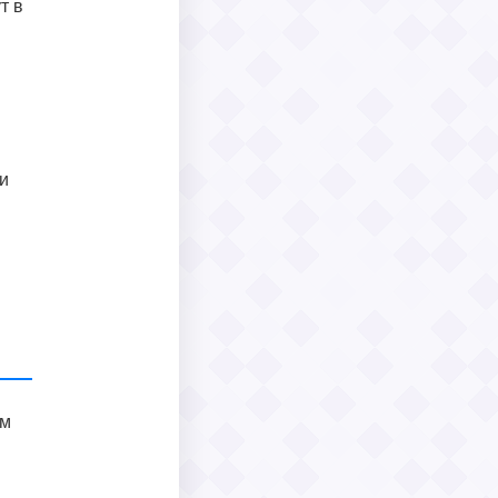
т в
и
им