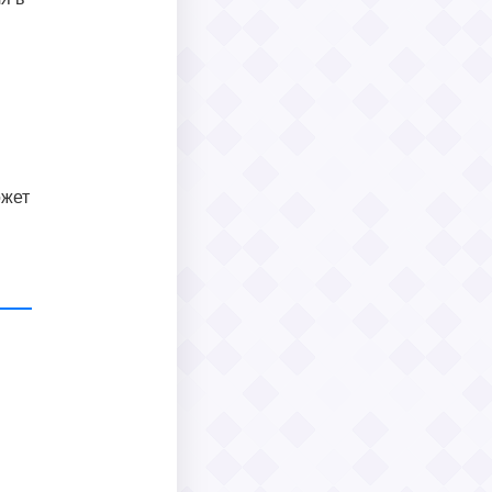
и
ожет